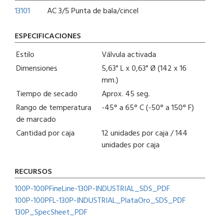
13101
AC 3/5 Punta de bala/cincel
ESPECIFICACIONES
Estilo
Válvula activada
Dimensiones
5,63" L x 0,63" Ø (142 x 16
mm.)
Tiempo de secado
Aprox. 45 seg.
Rango de temperatura
-45° a 65° C (-50° a 150° F)
de marcado
Cantidad por caja
12 unidades por caja / 144
unidades por caja
RECURSOS
100P-100PFineLine-130P-INDUSTRIAL_SDS_PDF
100P-100PFL-130P-INDUSTRIAL_PlataOro_SDS_PDF
130P_SpecSheet_PDF