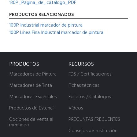
130P_Página_de_catálogo_PDF
PRODUCTOS RELACIONADOS
100P Industrial marcador de pintura
100P Línea Fina Industrial marcador de pintura
PRODUCTOS
RECURSOS
Marcadores de Pintura
FDS / Certificaciones
Marcadores de Tinta
Fichas técnicas
Marcadores Especiales
Folletos / Catálogos
Productos de Estencil
Vídeos
Opciones de venta al
PREGUNTAS FRECUENTES
menudeo
Consejos de sustitución