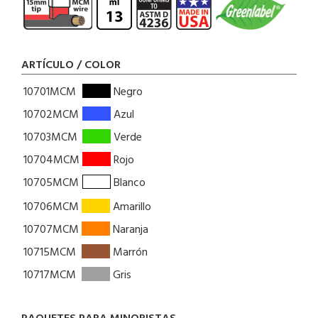
ARTÍCULO / COLOR
10701MCM
Negro
10702MCM
Azul
10703MCM
Verde
10704MCM
Rojo
10705MCM
Blanco
10706MCM
Amarillo
10707MCM
Naranja
10715MCM
Marrón
10717MCM
Gris