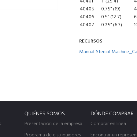
40401
1" (25.4)
4
40405
0.75" (19)
4
40406
0.5" (12.7)
6
40407
0.25" (6.3)
1
RECURSOS
Manual-Stencil-Machine_C
QUIÉNES SOMOS
DÓNDE COMPRAR
s
Presentación de la empresa
Comprar en línea
Programa de distribuidores
Encontrar un represen