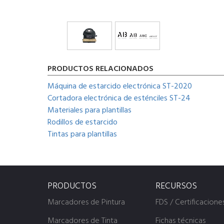
PRODUCTOS RELACIONADOS
Máquina de estarcido electrónica ST-2020
Cortadora electrónica de esténciles ST-24
Materiales para plantillas
Rodillos de estarcido
Tintas para plantillas
PRODUCTOS
RECURSOS
Marcadores de Pintura
FDS / Certificacione
Marcadores de Tinta
Fichas técnicas