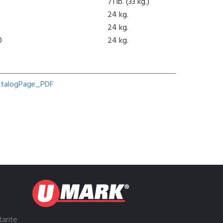
71 lb. (33 kg.)
24 kg.
24 kg.
0
24 kg.
atalogPage_PDF
tante